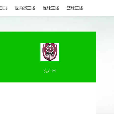
首页
世预赛直播
足球直播
篮球直播
克卢日