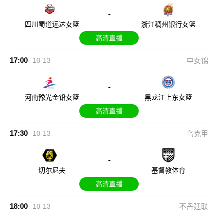
-
四川蜀道远达女篮
浙江稠州银行女篮
高清直播
17:00
10-13
中女锦
-
河南豫光金铅女篮
黑龙江上东女篮
高清直播
17:30
10-13
乌克甲
-
切尔尼夫
基督教体育
高清直播
18:00
10-13
不丹廷联